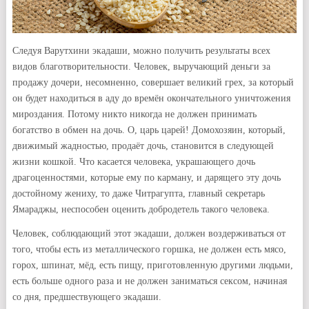
Следуя Варутхини экадаши, можно получить результаты всех
видов благотворительности. Человек, выручающий деньги за
продажу дочери, несомненно, совершает великий грех, за который
он будет находиться в аду до времён окончательного уничтожения
мироздания. Потому никто никогда не должен принимать
богатство в обмен на дочь. О, царь царей! Домохозяин, который,
движимый жадностью, продаёт дочь, становится в следующей
жизни кошкой. Что касается человека, украшающего дочь
драгоценностями, которые ему по карману, и дарящего эту дочь
достойному жениху, то даже Читрагупта, главный секретарь
Ямараджы, неспособен оценить добродетель такого человека.
Человек, соблюдающий этот экадаши, должен воздерживаться от
того, чтобы есть из металлического горшка, не должен есть мясо,
горох, шпинат, мёд, есть пищу, приготовленную другими людьми,
есть больше одного раза и не должен заниматься сексом, начиная
со дня, предшествующего экадаши.