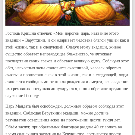
Господь Кришна отвечал: «Мой дорогой царь, название этого
экадаши – Варутхини, и он одаривает человека благой удачей как в
этой жизни, так и в следующей. Следуя этому экадаши, живое
существо обретает непреходящее блаженство, уничтожает
последствия своих грехов и обретает великую удачу. Соблюдая этот
обет, несчастная жена становится счастливой, человек обретает
счастье и процветание как в этой жизни, так и в следующей; люди
становятся свободными от цикла рождения и смерти; все следствия
их греховных поступков аннулируются, и они обретают преданное
служение Господу.
Царь Мандата был освобождён, должным образом соблюдая этот
экадаши. Соблюдая Варутхини экадаши, можно достичь
результатов совершения аскез на протяжении десяти тысяч лет.
Объём заслуг, приобретаемых благодаря раздаче 40 кг золота во
время солнечного затмения на Курукшетре, достигается просто