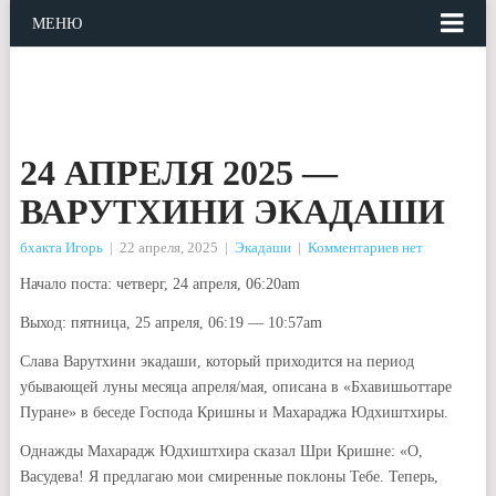
МЕНЮ
24 АПРЕЛЯ 2025 —
ВАРУТХИНИ ЭКАДАШИ
бхакта Игорь
|
22 апреля, 2025
|
Экадаши
|
Комментариев нет
Начало поста: четверг, 24 апреля, 06:20am
Выход: пятница, 25 апреля, 06:19 — 10:57am
Слава Варутхини экадаши, который приходится на период
убывающей луны месяца апреля/мая, описана в «Бхавишьоттаре
Пуране» в беседе Господа Кришны и Махараджа Юдхиштхиры.
Однажды Махарадж Юдхиштхира сказал Шри Кришне: «О,
Васудева! Я предлагаю мои смиренные поклоны Тебе. Теперь,