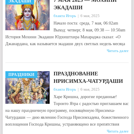
7 МАЯ 2025 — МОХИНИ
ЭКАДАШИ
ЭКАДАШИ
бхакта Игорь
|
6 мая, 2025
Начало поста: среда, 7 мая, 06:02am
Выход: четверг, 8 мая, 09:38 — 10:50am
История Мохини Экадаши Юдхиштхира Махараджа сказал: «О
Джанардана, как называется экадаши двух светлых недель месяца
Читать далее
ПРАЗДНОВАНИЕ
ПРАЗДНИКИ
НРИСИМХА-ЧАТУРДАШИ
бхакта Игорь
|
6 мая, 2025
Харе Кришна, дорогие преданные!
Торонто Ятра с радостью приглашаем вас
на нашу праздничную программу, посвящённую Нрисимха-
Чатурдаши — дню явлению Господа Нрисимхадева, божественного
воплощения Господа Кришны, устраняющено все препятствия
Читать далее