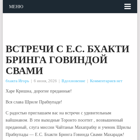
МЕНЮ
ВСТРЕЧИ С Е.С. БХАКТИ
БРИНГА ГОВИНДОЙ
СВАМИ
бхакта Игорь
|
6 июня, 2026
|
Вдохновение
|
Комментариев нет
Харе Кришна, дорогие преданные!
Вся слава Шриле Прабхупаде!
С радостью приглашаем вас на встречи с удивительным
вайшнавом. В эти выходные Торонто посетит , возвышенный
преданный, слуга миссии Чайтаньи Махапрабху и ученик Шрилы
Прабхупады — Е.С. Бхакти Бринга Говинда Свами Махарадж!