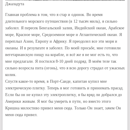
Джаладута
Главная проблема в том, что я стар и одинок. Во время
длительного морского путешествия (в 12 тысяч миль), я сильно
заболел. Я пересек Бенгальский залив, Индийский океан, Арабское
море, Красное море, Средиземное море и Атлантический океан. Я
переплыл Азию, Европу и Африку. Я преодолел все эти моря и
океаны. И в результате я заболел. По моей просьбе, мне готовили
вегетарианскую пищу на корабле, и всё же я не мог есть то, что
мне предлагали. Я постился 8-10 дней подряд. В моём теле так
сильно возросла пита (огонь), что я всю дорогу страдал от ужасных
колик.
Спустя какое-то время, в Порт-Саиде, капитан купил мне
электрическую плитку. Теперь я мог готовить и принимать прасад.
Если бы он не купил эту электроплитку, я бы вряд ли добрался до
Америки живым. Я мог бы умереть в пути, но вместо этого
Кришна милостиво привел меня сюда. Только Он знает, зачем Он
меня сюда привел.