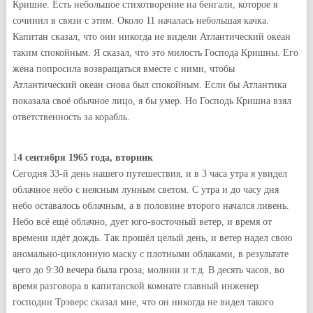
Кришне. Есть небольшое стихотворение на бенгали, которое я
сочинил в связи с этим. Около 11 началась небольшая качка.
Капитан сказал, что они никогда не видели Атлантический океан
таким спокойным. Я сказал, что это милость Господа Кришны. Его
жена попросила возвращаться вместе с ними, чтобы
Атлантический океан снова был спокойным. Если бы Атлантика
показала своё обычное лицо, я бы умер. Но Господь Кришна взял
ответственность за корабль.
1
4 сентября 1965 года, вторник
Сегодня 33-й день нашего путешествия, и в 3 часа утра я увидел
облачное небо с неясным лунным светом. С утра и до часу дня
небо оставалось облачным, а в половине второго начался ливень.
Небо всё ещё облачно, дует юго-восточный ветер, и время от
времени идёт дождь. Так прошёл целый день, и ветер надел свою
аномально-циклонную маску с плотными облаками, в результате
чего до 9:30 вечера была гроза, молнии и т.д. В десять часов, во
время разговора в капитанской комнате главный инженер
господин Трэверс сказал мне, что он никогда не видел такого