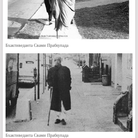
Бхактиведанта Свами Прабхупада
Бхактиведанта Свами Прабхупада