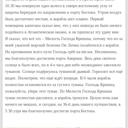
10.30 мы повернули одно колесо к северо-восточному углу от
широты Бермудов по направлению к порту Бостона. Утром воздух
была достаточно чистым, и корабль шёл плавно. Первый
помощник капитана сказал мне, что у них никогда не было ничего
подобного в Атлантическом океане, и он приписал эту удачу мне.
Я сказал, что всё это – Милость Господа Кришны, потому что из-за
моей ужасной морской болезни Он Лично позаботился о корабле.
На протяжении всего пути Господь грёб на вёслах. Несомненно,
мы благополучно достигнем порта Америки. Весь день светило
солнце и было ясно, но в 4-е часа дня небо неожиданно заволокло
туманом. Солнце подёрнулось туманной дымкой. Горизонт всё ещё
виден. Посмотрим, что ещё ждёт впереди. В 6 часов корабль
полностью остановился из-за густого тумана. Господь Кришна,
пожалуйста, убери этот туман. По Милости Господа Кришны
туман полностью рассеялся, и корабль тронулся. Целую ночь нам
ничего не мешало, и сегодня, на 36-й день нашего путешествия, в
5.30 утра мы благополучно достигли порта Бостона.