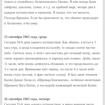
тихого и спокойного Атлантического Океана. В нём всегда были
тайфуны, циклоны, туман, и т.д. по крайней мере, четыре дня в
каждом путешествии в прошлом. Я сказал, что это милость
Господа Кришны. Если бы произошло то, что обычно происходит
в Атлантике, я бы умер.
15 сентября 1965 года, среда
Сегодня 34-й день нашего путешествия. Как обычно, я встал в 3
часа утра, и когда я поднялся на палубу, то увидел почти чистое
небо. Светила луна, и хотя с юго-востока дул сильный ветер, океан
очень хорошо просматривался, и пароход шёл плавно. Днём, около
11 часов, небо вновь затянулось облаками, и это продолжалось до
3-х часов дня. Временами шёл ливень, но после 4-х часов небо
вновь стало чистым, и ярко светило солнце. Я был занят чтением
Калия Даман Лилы из «Шримад-Бхагаватам», особенно молитвами
Шримати Нага Патни, и последней взывающей молитвой Калии.
16 сентября 1965 года, четверг
Сегодня 35-й день нашего путешествия, и вчера вечером около