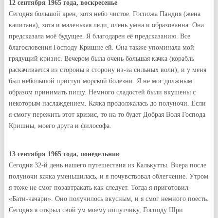
12 сентября 1965 года, воскресенье
Сегодня большой крен, хотя небо чистое. Госпожа Пандия (жена
капитана), хотя и маленькая леди, очень умна и образованна. Она
предсказала моё будущее. Я благодарен её предсказанию. Все
благословения Господу Кришне ей. Она также упоминала мой
грядущий кризис. Вечером была очень большая качка (корабль
раскачивается из стороны в сторону из-за сильных волн), и у меня
был небольшой приступ морской болезни. Я не мог должным
образом принимать пищу. Немного сладостей были вкушены с
некоторым наслаждением. Качка продолжалась до полуночи. Если
я смогу пережить этот кризис, то на то будет Добрая Воля Господа
Кришны, моего друга и философа.
13 сентября 1965 года, понедельник
Сегодня 32-й день нашего путешествия из Калькутты. Вчера после
полуночи качка уменьшилась, и я почувствовал облегчение. Утром
я тоже не смог позавтракать как следует. Тогда я приготовил
«Бати-чачари». Оно получилось вкусным, и я смог немного поесть.
Сегодня я открыл свой ум моему попутчику, Господу Шри