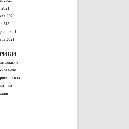
ь 2021
 2021
ель 2021
т 2021
раль 2021
арь 2021
БРИКИ
ив лекций
хновение
рость веков
здники
даши