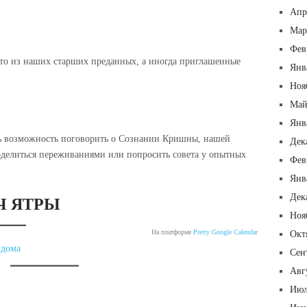
Апр
Мар
Фев
-то из наших старших преданных, а иногда приглашенные
Янв
Ноя
Май
Янв
сть возможность поговорить о Сознании Кришны, нашей
Дек
оделиться переживаниями или попросить совета у опытных
Фев
Янв
Дек
Ч ЯТРЫ
Ноя
На платформе
Pretty Google Calendar
Окт
 дома
Сен
Авг
Июл