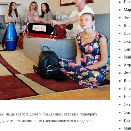
Июн
Мар
Фев
Янв
Дек
Окт
Сен
Май
Апр
Фев
Янв
Дек
Ноя
Окт
Сен
х, чаще всего в доме у преданных, стараясь подобрать
Июл
, у кого нет машины, мы договариваемся о подвозке.
Май