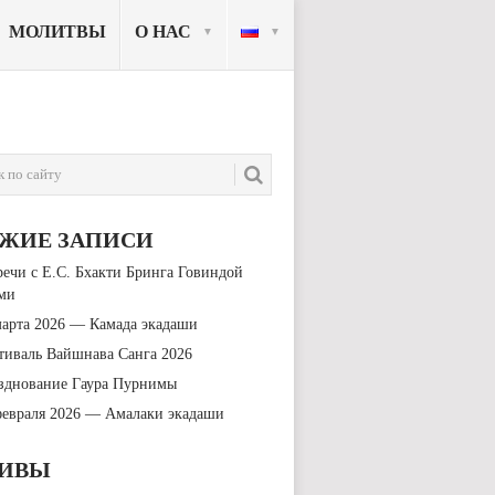
МОЛИТВЫ
О НАС
ЕЖИЕ ЗАПИСИ
речи с Е.С. Бхакти Бринга Говиндой
ми
марта 2026 — Камада экадаши
тиваль Вайшнава Санга 2026
зднование Гаура Пурнимы
февраля 2026 — Амалаки экадаши
ХИВЫ