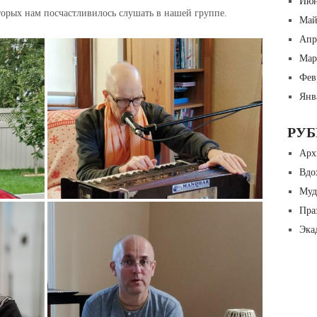
Июн
торых нам посчастливилось слушать в нашей группе.
Май
Апр
Мар
Фев
Янв
РУ
Арх
Вдо
Муд
Пра
Эка