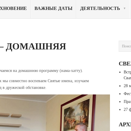
ОХНОВЕНИЕ
ВАЖНЫЕ ДАТЫ
ДЕЯТЕЛЬНОСТЬ
 — ДОМАШНЯЯ
СВ
речаемся на домашнюю программу (нама-хатту).
Вст
Сва
х мы совместно воспеваем Святые имена, изучаем
28 
д в дружеской обстановке.
Фес
Пра
27 
АР