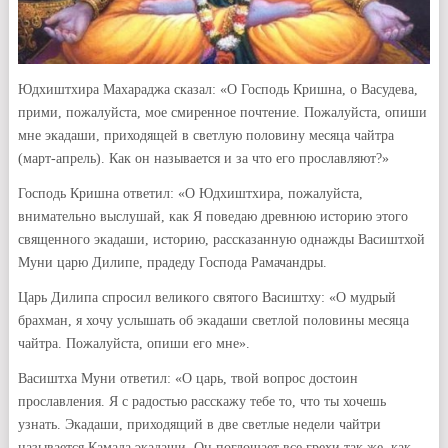
Юдхиштхира Махараджа сказал: «О Господь Кришна, о Васудева,
прими, пожалуйста, мое смиренное почтение. Пожалуйста, опиши
мне экадаши, приходящей в светлую половину месяца чайтра
(март-апрель). Как он называется и за что его прославляют?»
Господь Кришна ответил: «О Юдхиштхира, пожалуйста,
внимательно выслушай, как Я поведаю древнюю историю этого
священного экадаши, историю, рассказанную однажды Васиштхой
Муни царю Дилипе, прадеду Господа Рамачандры.
Царь Дилипа спросил великого святого Васиштху: «О мудрый
брахман, я хочу услышать об экадаши светлой половины месяца
чайтра. Пожалуйста, опиши его мне».
Васиштха Муни ответил: «О царь, твой вопрос достоин
прославления. Я с радостью расскажу тебе то, что ты хочешь
узнать. Экадаши, приходящий в две светлые недели чайтри
называется Камада экадаши. Он поглощает все грехи так же. как