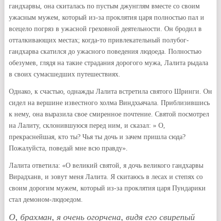
гандхарвы, она скиталась по пустым джунглям вместе со своим
ужасным мужем, который из-за проклятия царя полностью пал и
всецело погряз в ужасной греховной деятельности. Он бродил в
отталкивающих местах; когда-то привлекательный полубог-
гандхарва скатился до ужасного поведения людоеда. Полностью
обезумев, глядя на такие страдания дорогого мужа, Лалита рыдала
в своих сумасшедших путешествиях.
Однако, к счастью, однажды Лалита встретила святого Шринги. Он
сидел на вершине известного холма Виндхьячала. Приблизившись
к нему, она выразила свое смиренное почтение. Святой посмотрел
на Лалиту, склонившуюся перед ним, и сказал: » О,
прекраснейшая, кто ты? Чья ты дочь и зачем пришла сюда?
Пожалуйста, поведай мне всю правду».
Лалита ответила: «О великий святой, я дочь великого гандхарвы
Вирадханв, и зовут меня Лалита. Я скитаюсь в лесах и степях со
своим дорогим мужем, который из-за проклятия царя Пундарики
стал демоном-людоедом.
О, брахман, я очень огорчена, видя его свирепый