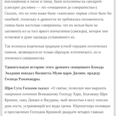
воплощённые в песне и танце, были исполнены на санскрите
(санскрит дословно — это «очищенное до совершенства»).
Сказать, что на этом языке были «записаны» первые стихи было бы
ошибкой, поскольку в древности не требовалась письменность:
гимны были настолько совершенны, что их нельзя было не
запомнить из-за того яркого впечатления (самскара), которое они
оставляли в душе однажды услышавшего их.
Так возникла ведическая традиция устной передачи поэтических
гимнов, являющихся не только образцом эстетического, но и
этического совершенства.
Удивительную историю этого древнего священного Камада
Экадаши
поведал Васиштха Муни царю Дилипе, прадеду
Господа Рамачандры.
Шри Сута Госвами сказал
: «О святые, позвольте мне выразить
смиренное почтение Всевышнему Господу Хари, Бхагавану Шри
Кришне, сыну Деваки и Васудевы, чьей милостью я могу описать
день поста, устраняющий все виды грехов. Юдхиштхира посвящен
в прославление Господом Кришной двадцати четырех главных