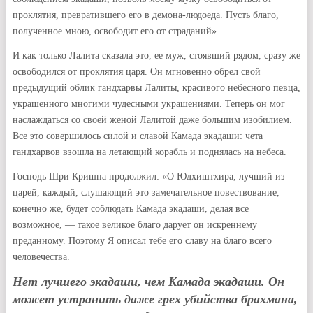
проклятия, превратившего его в демона-людоеда. Пусть благо,
полученное мною, освободит его от страданий».
И как только Лалита сказала это, ее муж, стоявший рядом, сразу же
освободился от проклятия царя. Он мгновенно обрел свой
предыдущий облик гандхарвы Лалиты, красивого небесного певца,
украшенного многими чудесными украшениями. Теперь он мог
наслаждаться со своей женой Лалитой даже большим изобилием.
Все это совершилось силой и славой Камада экадаши: чета
гандхарвов взошла на летающий корабль и поднялась на небеса.
Господь Шри Кришна продолжил: «О Юдхиштхира, лучший из
царей, каждый, слушающий это замечательное повествование,
конечно же, будет соблюдать Камада экадаши, делая все
возможное, — такое великое благо дарует он искреннему
преданному. Поэтому Я описал тебе его славу на благо всего
человечества.
Нет лучшего экадаши, чем Камада экадаши. Он
может устранить даже грех убийства брахмана,