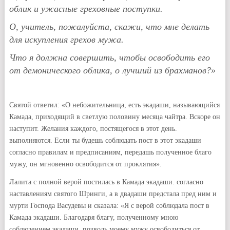
облик и ужасные греховные поступки.
О, учитель, пожалуйста, скажи, что мне делать
для искупления грехов мужа.
Что я должна совершить, чтобы освободить его
от демонического облика, о лучший из брахманов?»
Святой ответил: «О небожительница, есть экадаши, называющийся
Камада, приходящий в светлую половину месяца чайтра. Вскоре он
наступит. Желания каждого, постящегося в этот день.
выполняются. Если ты будешь соблюдать пост в этот экадаши
согласно правилам и предписаниям, передашь полученное благо
мужу, он мгновенно освободится от проклятия».
Лалита с полной верой постилась в Камада экадаши. согласно
наставлениям святого Шринги, а в двадаши предстала пред ним и
мурти Господа Васудевы и сказала: «Я с верой соблюдала пост в
Камада экадаши. Благодаря благу, полученному мною
соблюдением экадаши, позволь моему мужу освободиться от