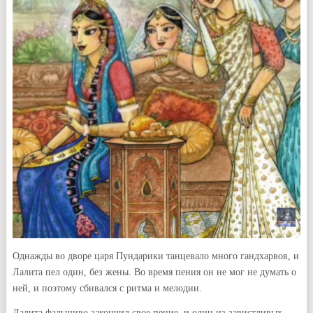
Однажды во дворе царя Пундарики танцевало много гандхарвов, и
Лалита пел один, без жены. Во время пения он не мог не думать о
ней, и поэтому сбивался с ритма и мелодии.
Лалита фальшиво закончил свое пение, и один из завистливых