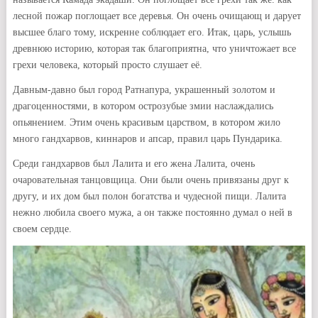
лесной пожар поглощает все деревья. Он очень очищающ и дарует
высшее благо тому, искренне соблюдает его. Итак, царь, услышь
древнюю историю, которая так благоприятна, что уничтожает все
грехи человека, который просто слушает её.
Давным-давно был город Ратнапура, украшенный золотом и
драгоценностями, в котором острозубые змии наслаждались
опьянением. Этим очень красивым царством, в котором жило
много гандхарвов, киннаров и апсар, правил царь Пундарика.
Среди гандхарвов был Лалита и его жена Лалита, очень
очаровательная танцовщица. Они были очень привязаны друг к
другу, и их дом был полон богатства и чудесной пищи. Лалита
нежно любила своего мужа, а он также постоянно думал о ней в
своем сердце.