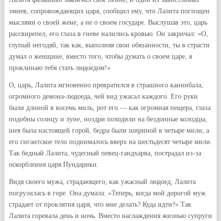
змиев, сопровождающих царя, сообщил ему, что Лалита поглощен
мыслями о своей жене, а не о своем государе. Выслушав это, царь
рассвирепел, его глаза в гневе налились кровью. Он закричал: «О,
глупый негодяй, так как, выполняя свои обязанности, ты в страсти
думал о женщине, вместо того, чтобы думать о своем царе, я
проклинаю тебя стать людоедом!»
О, царь, Лалита мгновенно превратился в страшного каннибала,
огромного демона-людоеда, чей вид ужасал каждого. Его руки
были длиной в восемь миль, рот его — как огромная пещера, глаза
подобны солнцу и луне, ноздри походили на бездонные колодцы,
шея была настоящей горой, бедра были шириной в четыре мили, а
его гигантское тело поднималось вверх на шестьдесят четыре мили.
Так бедный Лалита, чудесный певец-гандхарва, пострадал из-за
оскорбления царя Пундарики.
Видя своего мужа, страдающего, как ужасный людоед, Лалита
погрузилась в горе. Она думала: «Теперь, когда мой дорогой муж
страдает от проклятия царя, что мне делать? Куда идти?» Так
Лалита горевала день и ночь. Вместо наслаждения жизнью супруги