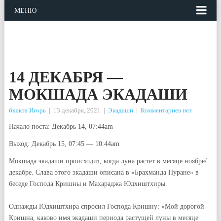
МЕНЮ
14 ДЕКАБРЯ —
МОКШАДА ЭКАДАШИ
бхакта Игорь
|
13 декабря, 2021
|
Экадаши
|
Комментариев нет
Начало поста: Декабрь 14, 07:44am
Выход:
Декабрь 15, 07:45 — 10:44am
Мокшада экадаши происходит, когда луна растет в месяце ноябре/
декабре. Слава этого экадаши описана в «Брахманда Пуране» в
беседе Господа Кришны и Махараджа Юдхиштхиры.
Однажды Юдхиштхира спросил Господа Кришну: «Мой дорогой
Кришна, каково имя экадаши периода растущей луны в месяце