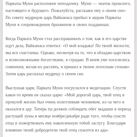
Парваты Муни расположен неподалеку. Муни — знаток прошлого,
настоящего и будущего. Пожалуйста, расскажи ему о своем сне».
По совету мудрецов царь Вайканаса прибыл в ашрам Парваты
Муни в сопровождении брахминов и своих подданных.
Когда Парвата Муни стал расспрашивать о том, как в его царстве
идут дела, Вайканаса ответил: «О мой владыка! По твоей милости,
мы все счастливы. Однако, несмотря на то, что я обладаю царством
и всевозможными богатствами, я страдаю. В моем уме поселились
сомнения; желая их рассеять, я пришел к твоим лотосным стопам»
Затем царь рассказал мудрецу о своем сне.
Выслушав царя, Парвата Муни погрузился в медитацию. Спустя
какое-то время он сказал царю: «Мой дорогой царь, твой отец в
прошлой жизни был очень похотливым человеком, из-за чего и
оказался в аду. Теперь ты должен соблюдать обет экадаши в период
растущей луны в месяце ноябре/декабре ради того, чтобы спасти
отца и пожертвовать ему накопленную тобой заслугу. Благодаря
влиянию твоей добродетели твой отец спасется из ада».