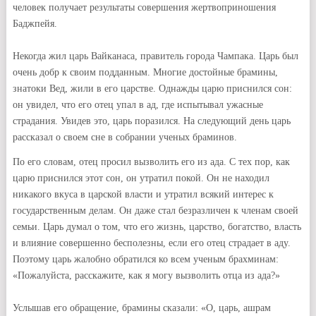
человек получает результаты совершения жертвоприношения
Баджпейя.
Некогда жил царь Вайканаса, правитель города Чампака. Царь был
очень добр к своим подданным. Многие достойные брамины,
знатоки Вед, жили в его царстве. Однажды царю приснился сон:
он увидел, что его отец упал в ад, где испытывал ужасные
страдания. Увидев это, царь поразился. На следующий день царь
рассказал о своем сне в собрании ученых браминов.
По его словам, отец просил вызволить его из ада. С тех пор, как
царю приснился этот сон, он утратил покой. Он не находил
никакого вкуса в царской власти и утратил всякий интерес к
государственным делам. Он даже стал безразличен к членам своей
семьи. Царь думал о том, что его жизнь, царство, богатство, власть
и влияние совершенно бесполезны, если его отец страдает в аду.
Поэтому царь жалобно обратился ко всем ученым брахминам:
«Пожалуйста, расскажите, как я могу вызволить отца из ада?»
Услышав его обращение, брамины сказали: «О, царь, ашрам