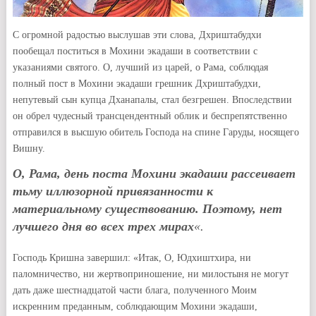
С огромной радостью выслушав эти слова, Дхриштабудхи
пообещал поститься в Мохини экадаши в соответствии с
указаниями святого. О, лучший из царей, о Рама, соблюдая
полный пост в Мохини экадаши грешник Дхриштабудхи,
непутевый сын купца Дханапалы, стал безгрешен. Впоследствии
он обрел чудесный трансцендентный облик и беспрепятственно
отправился в высшую обитель Господа на спине Гаруды, носящего
Вишну.
О, Рама, день поста Мохини экадаши рассеивает
тьму иллюзорной привязанности к
материальному существованию. Поэтому, нет
лучшего дня во всех трех мирах
«.
Господь Кришна завершил: «Итак, О, Юдхиштхира, ни
паломничество, ни жертвоприношение, ни милостыня не могут
дать даже шестнадцатой части блага, полученного Моим
искренним преданным, соблюдающим Мохини экадаши,