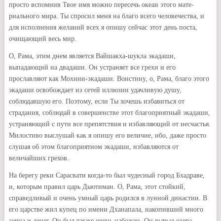
просто вспомнив Твое имя можно пересечь океан этого мате-
риального мира. Ты спросил меня на благо всего человечества, и
для исполнения желаний всех я опишу сейчас этот день поста,
очищающий весь мир.
О, Рама, этим днем является Вайшакха-шукла экадаши,
выпадающий на двадаши. Он устраняет все грехи и его
прославляют как Мохини-экадаши. Воистину, о, Рама, благо этого
экадаши освобождает из сетей иллюзии удачливую душу,
соблюдавшую его. Поэтому, если Ты хочешь избавиться от
страдания, соблюдай в совершенстве этот благоприятный экадаши,
устраняющий с пути все препятствия и избавляющий от несчастья.
Милостиво выслушай как я опишу его величие, ибо, даже просто
слушая об этом благоприятном экадаши, избавляются от
величайших грехов.
На берегу реки Сарасвати когда-то был чудесный город Бхадраве,
и, которым правил царь Дьютиман. О, Рама, этот стойкий,
справедливый и очень умный царь родился в лунной династии. В
его царстве жил купец по имени Дханапала, накопивший много
зерна и денег. Он был также очень набожен. Он вырыл озера,