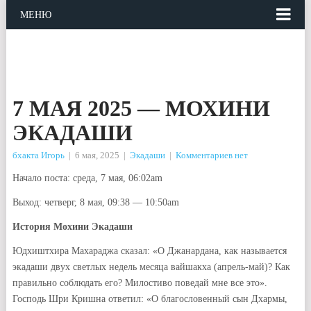
МЕНЮ
7 МАЯ 2025 — МОХИНИ
ЭКАДАШИ
бхакта Игорь
|
6 мая, 2025
|
Экадаши
|
Комментариев нет
Начало поста: среда, 7 мая, 06:02am
Выход: четверг, 8 мая, 09:38 — 10:50am
История Мохини Экадаши
Юдхиштхира Махараджа сказал: «О Джанардана, как называется
экадаши двух светлых недель месяца вайшакха (апрель-май)? Как
правильно соблюдать его? Милостиво поведай мне все это».
Господь Шри Кришна ответил: «О благословенный сын Дхармы,