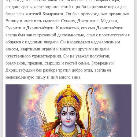
воздвиг арены жертвоприношений и разбил красивые парки для
блага всех жителей Бхадравати. Он был превосходным преданным
Вишну и имел пять сыновей: Суману, Дьютимана, Медхави,
Сукрити и Дхриштабудхи. К несчастью, его сын Дхриштабудхи
всегда был занят греховной деятельностью, спал с проститутками и
общался с падшими людьми. Он наслаждался недозволенным
сексом, азартными играми и многими другими видами
чувственного удовлетворения. Он не уважал полубогов,
брахманов, предков, старших и гостей семьи. Зловредный
Дхриштабуддхи без разбора тратил добро отца, всегда ел
недозволенную пищу и пил много вина.