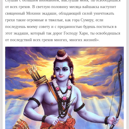
слушай с большим вниманием; выслушав меня, ты освободишься
от всех грехов. В светлую половину месяца вайшакха наступит
священный Мохини экадаши, обладающий силой уничтожать
грехи такие огромные и тяжелые, как гора Сумеру, если
последуешь моему совету и с преданностью будешь поститься в
этот экадаши, который так дорог Господу Хари, ты освободишься
от последствий всех грехов многих, многих жизней».