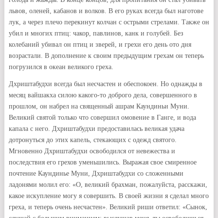
львов, оленей, кабанов и волков. В его руках всегда был наготове
лук, а через плечо перекинут колчан с острыми стрелами. Также он
убил и многих птиц: чакор, павлинов, канк и голубей. Без
колебаний убивал он птиц и зверей, и грехи его день ото дня
возрастали. В дополнение к своим предыдущим грехам он теперь
погрузился в океан великого греха.
Дхриштабудхи всегда был несчастен и обеспокоен. Но однажды в
месяц вайшакха силою какого-то доброго дела, совершенного в
прошлом, он набрел на священный ашрам Каундиньи Муни.
Великий святой только что совершил омовение в Ганге, и вода
капала с него. Дхриштабудхи предоставилась великая удача
дотронуться до этих капель, стекающих с одежд святого.
Мгновенно Дхриштабудхи освободился от невежества и
последствия его грехов уменьшились. Выражая свое смиренное
почтение Каундинье Муни, Дхриштабудхи со сложенными
ладонями молил его: «О, великий брахман, пожалуйста, расскажи,
какое искупление могу я совершить. В своей жизни я сделал много
греха, и теперь очень несчастен». Великий риши ответил: «Сынок,