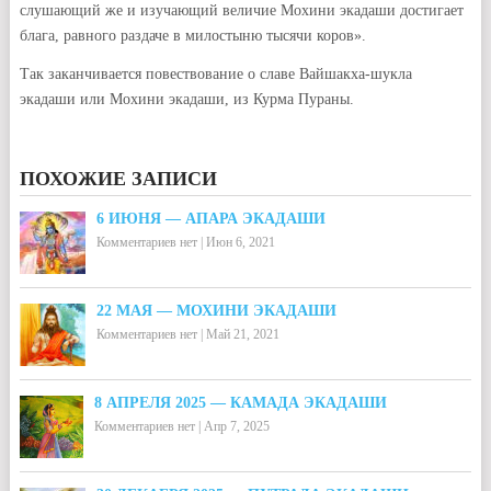
слушающий же и изучающий величие Мохини экадаши достигает
блага, равного раздаче в милостыню тысячи коров».
Так заканчивается повествование о славе Вайшакха-шукла
экадаши или Мохини экадаши, из Курма Пураны.
ПОХОЖИЕ ЗАПИСИ
6 ИЮНЯ — АПАРА ЭКАДАШИ
Комментариев нет
|
Июн 6, 2021
22 МАЯ — МОХИНИ ЭКАДАШИ
Комментариев нет
|
Май 21, 2021
8 АПРЕЛЯ 2025 — КАМАДА ЭКАДАШИ
Комментариев нет
|
Апр 7, 2025