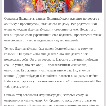
Однажды Дханапала, увидев Дхриштабуддхи идущим по дороге в
обнимку с проституткой, выгнал его из дому. Все родственники
очень осуждали Дхриштабуддхи и сторонились его. После того,
как он продал свои украшения и стал бедняком, проститутки также
отвернулись от него и издевались над его нищетой.
Теперь Дхриштабуддхи был полон беспокойства и, к тому же,
голоден. Он думал: «Что мне делать? Что мне делать? Как
поддержать себя. Он стал воровать. Царские стражники поймали
его, но узнав, что его отец — прославленный Дханапала,
отпустили. Его ловили и отпускали много раз. Но, в конце
концов, Дхриштабуддхи был пойман, закован в кандалы и избит.
Избив его, царские управляющие сказали: «О злонамеренный! Нет
тебе здесь места».
Однако отец освободил Дхриштабуддхи, который сразу же
отправился в лесную чащу. Он бродил по лесу, очень страдая от
голода и жажды. В конце концов, для пропитания он стал убивать