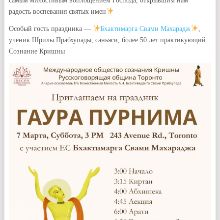
самым милостивым воплощением Господа, открывшим нам
радость воспевания святых имен
Особый гость праздника —
Бхактимарга Свами Махарадж
,
ученик Шрилы Прабхупады, саньяси, более 50 лет практикующий
Сознание Кришны