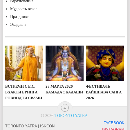
Вдохновение
Мудрость веков
Праздники
Экадаши
ВСТРЕЧИ С Е.С.
28 МАРТА 2026 —
ФЕСТИВАЛЬ
БХАКТИ БРИНГА
КАМАДА ЭКАДАШИ
ВАЙШНАВА САНГА
ГОВИНДОЙ СВАМИ
2026
© 2026
TORONTO YATRA
.
FACEBOOK
TORONTO YATRA | ISKCON
INSTAGRAM