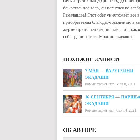
самый греховный Дхриштабуддхи вскоре 
божественное тело, он вернулся во все
Рамачандра! Этот обет уничтожает все 
приобретаемая благодаря омовению в с
жертвоприношениям, не идёт ни в какое
соблюдению этого Мохини экадаши».
ПОХОЖИЕ ЗАПИСИ
7 МАЯ — ВАРУТХИНИ
ЭКАДАШИ
Комментариев нет
|
Май 6, 2021
16 СЕНТЯБРЯ — ПАРШВ
ЭКАДАШИ
Комментариев нет
|
Сен 14, 2021
ОБ АВТОРЕ