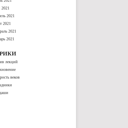
ь 2021
 2021
ель 2021
т 2021
раль 2021
арь 2021
БРИКИ
ив лекций
хновение
рость веков
здники
даши