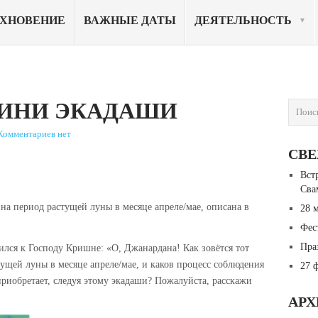
ОХНОВЕНИЕ
ВАЖНЫЕ ДАТЫ
ДЕЯТЕЛЬНОСТЬ
ХИНИ ЭКАДАШИ
Комментариев нет
СВ
Вст
Сва
а период растущей луны в месяце апреле/мае, описана в
28 
Фес
Пра
ся к Господу Кришне: «О, Джанардана! Как зовётся тот
тущей луны в месяце апреле/мае, и каков процесс соблюдения
27 
приобретает, следуя этому экадаши? Пожалуйста, расскажи
АР