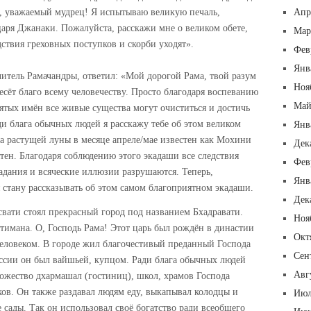
, уважаемый мудрец! Я испытываю великую печаль,
Апр
аря Джанаки. Пожалуйста, расскажи мне о великом обете,
Мар
дствия греховных поступков и скорби уходят».
Фев
Янв
итель Рамачандры, ответил: «Мой дорогой Рама, твой разум
Ноя
есёт благо всему человечеству. Просто благодаря воспеванию
Май
ятых имён все живые существа могут очиститься и достичь
ди блага обычных людей я расскажу тебе об этом великом
Янв
да растущей луны в месяце апреле/мае известен как Мохини
Дек
тен. Благодаря соблюдению этого экадаши все следствия
Фев
адания и всяческие иллюзии разрушаются. Теперь,
Янв
 стану рассказывать об этом самом благоприятном экадаши.
Дек
свати стоял прекрасный город под названием Бхадравати.
Ноя
тимана. О, Господь Рама! Этот царь был рождён в династии
Окт
ловеком. В городе жил благочестивый преданный Господа
Сен
ссии он был вайшьей, купцом. Ради блага обычных людей
Авг
ожество дхармашал (гостиниц), школ, храмов Господа
ов. Он также раздавал людям еду, выкапывал колодцы и
Июл
 сады. Так он использовал своё богатство ради всеобщего