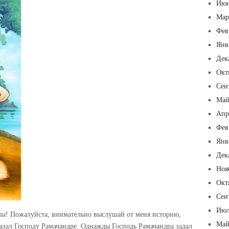
Июн
Мар
Фев
Янв
Дек
Окт
Сен
Май
Апр
Фев
Янв
Дек
Ноя
Окт
Сен
Июл
мы! Пожалуйста, внимательно выслушай от меня историю,
Май
азал Господу Рамачандре. Однажды Господь Рамачандра задал