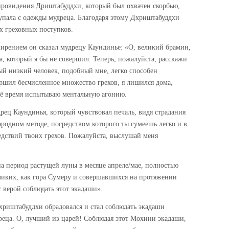
 провидения Дриштабуддхи, который был охвачен скорбью,
 упала с одежды мудреца. Благодаря этому Дхриштабуддхи
их греховных поступков.
рением он сказал мудрецу Каундинье: «О, великий брамин,
а, который я бы не совершил. Теперь, пожалуйста, расскажи
ый низкий человек, подобный мне, легко способен
вершил бесчисленное множество грехов, я лишился дома,
всё время испытываю ментальную агонию.
ец Каундинья, который чувствовал печаль, видя страдания
городном методе, посредством которого ты сумеешь легко и в
едствий твоих грехов. Пожалуйста, выслушай меня
а период растущей луны в месяце апреле/мае, полностью
еликих, как гора Сумеру и совершавшихся на протяжении
 верой соблюдать этот экадаши».
хриштабуддхи обрадовался и стал соблюдать экадаши
реца. О, лучший из царей! Соблюдая этот Мохини экадаши,