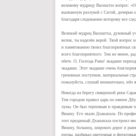
великому мудрецу Васиштхе вопрос: «О
вызванную разлукой с Ситой, дочерью ц
благодаря следованию которому все сле
Великий мудрец Васиштха, духовный уч
велик, ты наделён верой. Твой вопрос н
и памятованию твоих благоприятных св
всего благоприятного. Тем не менее, ра
обете. О, Господь Рама! экадаши перио
экадаши. Этот экадаши очень благоприя
греховных поступков, материальные стр
пожалуйста, слушай внимательно, ибо я
Некогда на берегу священной реки Сара
Тем городом правил царь по имени Дйу
луны. Он был терпимым и правдивым че
Вишну. Его звали Дханапала. По профе
этот преданный Дханапала построил мн
Вишну, больниц, широких дорог и рынк
пруды, разбивал цветочные и фруктовые