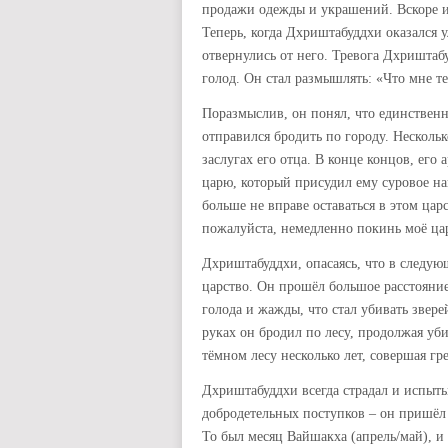
продажи одежды и украшений. Вскоре и 
Теперь, когда Дхриштабуддхи оказался 
отвернулись от него. Тревога Дхриштаб
голод. Он стал размышлять: «Что мне т
Поразмыслив, он понял, что единствен
отправился бродить по городу. Нескольк
заслугах его отца. В конце концов, его 
царю, который присудил ему суровое нак
больше не вправе оставаться в этом цар
пожалуйста, немедленно покинь моё царс
Дхриштабуддхи, опасаясь, что в следую
царство. Он прошёл большое расстояние 
голода и жажды, что стал убивать звере
руках он бродил по лесу, продолжая у
тёмном лесу несколько лет, совершая гр
Дхриштабуддхи всегда страдал и испыт
добродетельных поступков – он пришёл
То был месяц Вайшакха (апрель/май), 