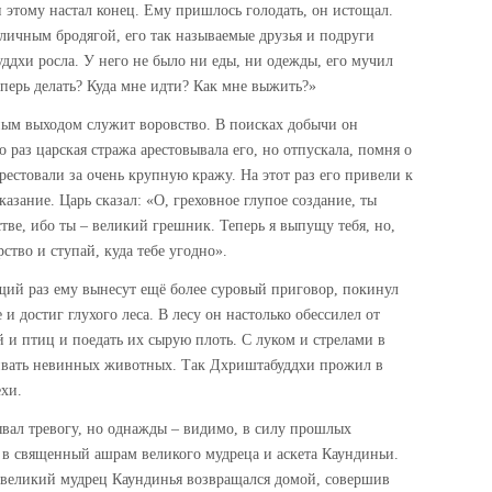
этому настал конец. Ему пришлось голодать, он истощал.
уличным бродягой, его так называемые друзья и подруги
уддхи росла. У него не было ни еды, ни одежды, его мучил
еперь делать? Куда мне идти? Как мне выжить?»
ным выходом служит воровство. В поисках добычи он
о раз царская стража арестовывала его, но отпускала, помня о
арестовали за очень крупную кражу. На этот раз его привели к
азание. Царь сказал: «О, греховное глупое создание, ты
стве, ибо ты – великий грешник. Теперь я выпущу тебя, но,
тво и ступай, куда тебе угодно».
щий раз ему вынесут ещё более суровый приговор, покинул
и достиг глухого леса. В лесу он настолько обессилел от
й и птиц и поедать их сырую плоть. С луком и стрелами в
бивать невинных животных. Так Дхриштабуддхи прожил в
ехи.
ывал тревогу, но однажды – видимо, в силу прошлых
 в священный ашрам великого мудреца и аскета Каундиньи.
и великий мудрец Каундинья возвращался домой, совершив