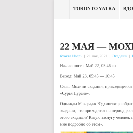
TORONTO YATRA
ВД
22 МАЯ — МО
бхакта Игорь
|
21 мая, 2021
|
Экадаши
|
Начало поста: Май 22, 05:46am
Выход: Май 23, 05:45 — 10:45
Слава Мохини экадаши, приходящегося н
«Сурья Пуране».
Однажды Махарадж Юдхиштхира обратил
экадаши, что приходится на период рас
этого экадаши? Какую заслугу человек 
мне подробно об этом».