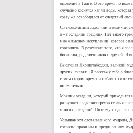
омовение в Ганге. В это время по воле
случайно коснулся капли воды, которая
сразу же освободился от следствий сво
Со сложенными ладонями и великим сми
я – последний грешник. Нет такого грех
мне о высшем искуплении, которое сам
совершить. В результате того, что я со
богатства, родственников и друзей. Я 
Выслушав Дхриштабуддхи, великий мудр
других, сказал: «Я расскажу тебе о бла
самом скором времени избавиться от сл
внимательно.
Мохини экадаши, который приходится н
разрушает следствия грехов столь же в
многих рождений. Поэтому ты должен с
Услышав эти слова великого мудреца, Д
согласно правилам и предписаниям муд