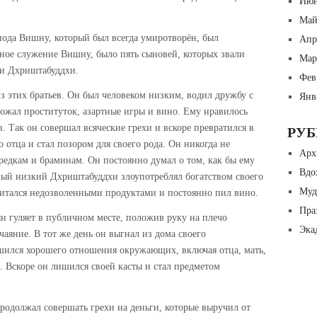
Июн
Май
пода Вишну, который был всегда умиротворён, был
Апр
нное служение Вишну, было пять сыновей, которых звали
Мар
 и Дхриштабуддхи.
Фев
 этих братьев. Он был человеком низким, водил дружбу с
Янв
божал проституток, азартные игры и вино. Ему нравилось
. Так он совершал всяческие грехи и вскоре превратился в
РУ
 отца и стал позором для своего рода. Он никогда не
Арх
редкам и браминам. Он постоянно думал о том, как бы ему
Вдо
ный низкий Дхриштабуддхи злоупотреблял богатством своего
Муд
 питался недозволенными продуктами и постоянно пил вино.
Пра
н гуляет в публичном месте, положив руку на плечо
Эка
аяние. В тот же день он выгнал из дома своего
шился хорошего отношения окружающих, включая отца, мать,
й. Вскоре он лишился своей касты и стал предметом
родолжал совершать грехи на деньги, которые выручил от