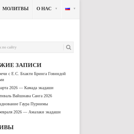
МОЛИТВЫ
О НАС
ЕЖИЕ ЗАПИСИ
речи с Е.С. Бхакти Бринга Говиндой
ми
марта 2026 — Камада экадаши
тиваль Вайшнава Санга 2026
зднование Гаура Пурнимы
февраля 2026 — Амалаки экадаши
ХИВЫ