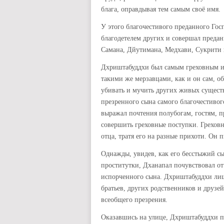
блага, оправдывая тем самым своё имя.
У этого благочестивого преданного Гос
благодетелем других и совершал преда
Самана, Дйутимана, Медхави, Сукрити
Дхриштабуддхи был самым греховным из
такими же мерзавцами, как и он сам, о
убивать и мучить других живых существ
презренного сына самого благочестивого
выражал почтения полубогам, гостям, п
совершить греховные поступки. Грехов
отца, тратя его на разные прихоти. Он
Однажды, увидев, как его бесстыжий сы
проститутки, Дханапал почувствовал отч
испорченного сына. Дхриштабуддхи ли
братьев, других родственников и друзе
всеобщего презрения.
Оказавшись на улице, Дхриштабуддхи п