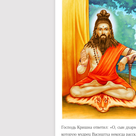
Господь Кришна ответил: «О, сын дхар
которую мудрец Васиштха некогда расск