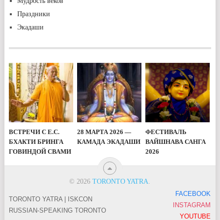
Мудрость веков
Праздники
Экадаши
ВСТРЕЧИ С Е.С.
28 МАРТА 2026 —
ФЕСТИВАЛЬ
БХАКТИ БРИНГА
КАМАДА ЭКАДАШИ
ВАЙШНАВА САНГА
ГОВИНДОЙ СВАМИ
2026
© 2026
TORONTO YATRA
.
FACEBOOK
TORONTO YATRA | ISKCON
INSTAGRAM
RUSSIAN-SPEAKING TORONTO
YOUTUBE