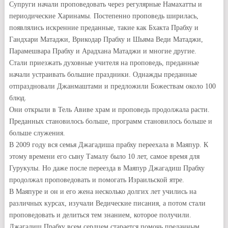
Супруги начали проповедовать через регулярные Намахатты и
периодические Харинамы. Постепенно проповедь ширилась,
появлялись искренние преданные, такие как Бхакта Прабху и
Гандхари Матаджи, Врикодар Прабху и Шьяма Веди Матаджи,
Парамешвара Прабху и Арадхана Матаджи и многие другие.
Стали приезжать духовные учителя на проповедь, преданные
начали устраивать большие праздники. Однажды преданные
отпраздновали Джанмаштами и предложили Божествам около 100
блюд.
Они открыли в Тель Авиве храм и проповедь продолжала расти.
Преданных становилось больше, программ становилось больше и
больше служения.
В 2009 году вся семья Джагадиша прабху переехала в Маяпур. К
этому времени его сыну Тамалу было 10 лет, самое время для
Гурукулы. Но даже после переезда в Маяпур Джагадиш Прабху
продолжал проповедовать и помогать Израильской ятре.
В Маяпуре и он и его жена несколько долгих лет учились на
различных курсах, изучали Ведические писания, а потом стали
проповедовать и делиться тем знанием, которое получили.
Джагадиш Прабху всем сердцем старается помочь преданным