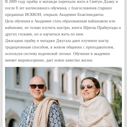
В 2009 году прабху и матажди переехали жить в Святую Дхаму и
после 8 лет интенсивного обучения, с благословения старших
преданных ИСККОН, открыли Академии Бхактиведанты.
Цель обучения в Академии стать образованным вайшнавом или
вайшнави, не только изучить шастры, книги Шрилы Прабхупады и
других госвами, но и научиться жить по ним.
Джагадиш прабху и матаджи Джугала дают изучение шастр
традиционным способом, в живом общении с преподавателем,
используя систему ведической логики. Обучение в академии
меняет мировоззрение, дает новое качество жизни.