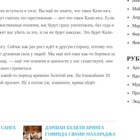
Июн
Май
не вступила в силу. Вы ещё не знаете, что такое Кали-юга.
Апр
дут считать это престижным — вот что такое Кали-юга. Если
жественные понятия, вас будут сразу уничтожать, без суда и
Мар
т вас убить за это, и он не будет наказан. Это будет Кали-
Фев
Янв
у. Сейчас как раз рост идёт в другую сторону, потому что
то духовная сила у людей. Мы ещё всё-таки как-то боремся за
РУ
за мир, — ещё эти понятия и ценности у нас существуют, они
Арх
ужно стремиться.
 какой-то период времени Золотой век. На ближайшие 10
Вдо
ой просвет. Ну а потом уж, извините, время уйдёт.
Муд
Пра
Эка
 САНГА
ДАРШАН БХАКТИ БРИНГА
ГОВИНДА СВАМИ МАХАРАДЖА