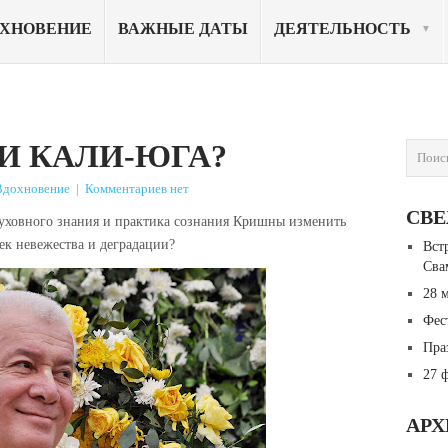
ОХНОВЕНИЕ
ВАЖНЫЕ ДАТЫ
ДЕЯТЕЛЬНОСТЬ
И КАЛИ-ЮГА?
Вдохновение
|
Комментариев нет
СВ
духовного знания и практика сознания Кришны изменить
век невежества и деградации?
Вст
Сва
28 
Фес
Пра
27 
АР