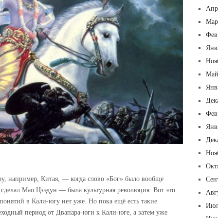
Апр
Мар
Фев
Янв
Ноя
Май
Янв
Дек
Фев
Янв
Дек
Ноя
Окт
ру, например, Китая, — когда слово «Бог» было вообще
Сен
о сделал Мао Цзэдун — была культурная революция. Вот это
Авг
понятий в Кали-югу нет уже. Но пока ещё есть такие
Июл
реходный период от Двапара-юги к Кали-юге, а затем уже