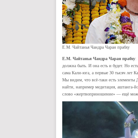
Е.М. Чайтанья Чандра Чаран прабху
Е.М. Чайтанья Чандра Чаран прабху
:
должна быть. И она есть и будет. Но ес
сама Кали-юга, а первые 30 тысяч лет 
Мы видим, что всё-таки есть элементы
найти, например медитация, аштанга-йо
слово «жертвоприношение» — ещё можн