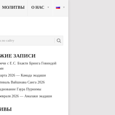
МОЛИТВЫ
О НАС
ЕЖИЕ ЗАПИСИ
речи с Е.С. Бхакти Бринга Говиндой
ми
марта 2026 — Камада экадаши
тиваль Вайшнава Санга 2026
зднование Гаура Пурнимы
февраля 2026 — Амалаки экадаши
ХИВЫ