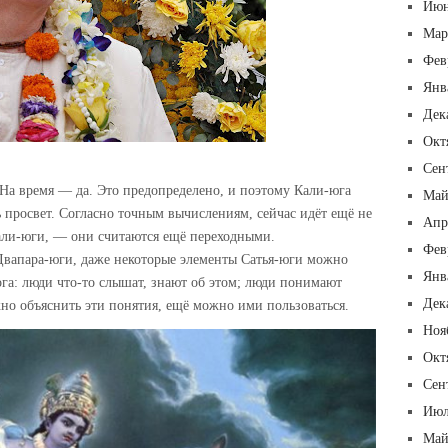
Июн
Мар
Фев
Янв
Дек
Окт
Сен
 На время — да. Это предопределено, и поэтому Кали-юга
Май
ть просвет. Согласно точным вычислениям, сейчас идёт ещё не
Апр
Кали-юги, — они считаются ещё переходными.
Фев
 Двапара-юги, даже некоторые элементы Сатья-юги можно
Янв
га: люди что-то слышат, знают об этом; люди понимают
Дек
о объяснить эти понятия, ещё можно ими пользоваться.
Ноя
Окт
Сен
Июл
Май