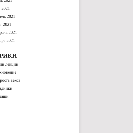
ь 2021
 2021
ель 2021
т 2021
раль 2021
арь 2021
БРИКИ
ив лекций
хновение
рость веков
здники
даши