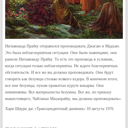
Нитьянанда Прабху отправился проповедовать Джагаю и Мадхаю.
Это была неблагоприятная ситуация. Они были пьяницами; они
ранили Нитьянанду Прабху. То есть это проповедь в условиях,
когда ситуация только неблагоприятна. Не ждите благоприятных
обстоятельств. И все же вы должны проповедовать. Они будут
говорить как безумцы столько всякого вздора. В конечном итоге,
все они безумцы; пунам праматтах куруте викарма. Они
невменяемы. Все материалисты безумны. Все же, по приказу
вышестоящего, Чайтаньи Махапрабху, мы должны проповедовать».
Хари Шаури дас «Трансцендентный дневник» 10 августа 1976