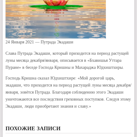
24 Января 2021 — Путрада Экадаши
Слава Путрада Экадаши, который приходится на период растущей
луны месяца декабря/января, описывается в «Бхавишья Уттара
Пуране» в беседе Господа Кришны и Махараджа Юдхиштхиры.
Господь Кришна сказал Юдхиштхире: «Мой дорогой царь,
экадаши, что приходится на период растущей луны месяца декабря/
января, зовётся Путрада. Благодаря соблюдению этого Экадаши
уничтожаются все последствия греховных поступков. Следуя этому
Экадаши, люди приобретают знания и славу.»
ПОХОЖИЕ ЗАПИСИ