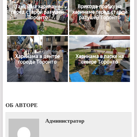
Танцы на харинаме
Врикода прабху на
перед старой ратушей
харинаме перед старой
Торонто
ратушей Торонто
Харинама в центре
Харинама в парке на
города Торонто
севере Торонто
ОБ АВТОРЕ
Администратор