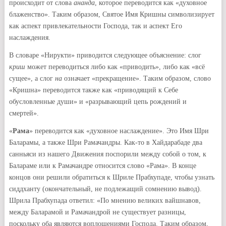
происходит от слова
ананда
, которое переводится как «духовное
блаженство». Таким образом, Святое Имя Кришны символизирует
как аспект привлекательности Господа, так и аспект Его
наслаждения.
В словаре «Нирукти» приводится следующее объяснение: слог
криш
может переводиться либо как «приводить», либо как «всё
сущее», а слог
на
означает «прекращение». Таким образом, слово
«Кришна» переводится также как «приводящий к Себе
обусловленные души» и «разрывающий цепь рождений и
смертей».
«
Рама
» переводится как «духовное наслаждение». Это Имя Шри
Баларамы, а также Шри Рамачандры. Как-то в Хайдарабаде два
санньяси из нашего Движения поспорили между собой о том, к
Балараме или к Рамачандре относится слово «Рама». В конце
концов они решили обратиться к Шриле Прабхупаде, чтобы узнать
сиддханту (окончательный, не подлежащий сомнению вывод).
Шрила Прабхупада ответил: «По мнению великих вайшнавов,
между Баларамой и Рамачандрой не существует разницы,
поскольку оба являются воплощениями Господа. Таким образом,