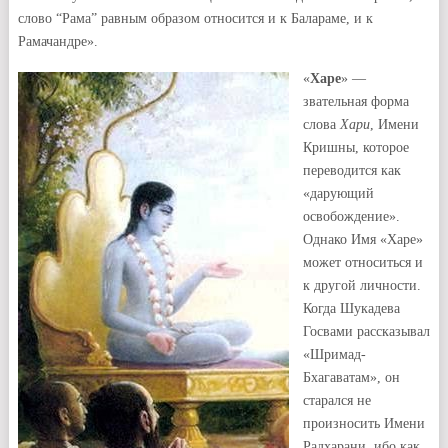
слово “Рама” равным образом относится и к Балараме, и к
Рамачандре».
«
Харе
» —
звательная форма
слова
Хари
, Имени
Кришны, которое
переводится как
«дарующий
освобождение».
Однако Имя «Харе»
может относиться и
к другой личности.
Когда Шукадева
Госвами рассказывал
«Шримад-
Бхагаватам», он
старался не
произносить Имени
Радхарани, ибо как