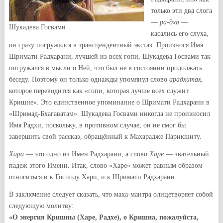
только эти два слога
—
ра-дха
—
Шукадева Госвами
касались его слуха,
он сразу погружался в трансцендентный экстаз. Произнося Имя
Шримати Радхарани, лучшей из всех гопи, Шукадева Госвами так
погружался в мысли о Ней, что был не в состоянии продолжать
беседу. Поэтому он только однажды упомянул слово
арадхитах
,
которое переводится как «гопи, которая лучше всех служит
Кришне». Это единственное упоминание о Шримати Радхарани в
«Шримад-Бхагаватам». Шукадева Госвами никогда не произносил
Имя Радхи, поскольку, в противном случае, он не смог бы
завершить свой рассказ, обращённый к Махарадже Парикшиту.
Хара
— это одно из Имен Радхарани, а слово
Харе
— звательный
падеж этого Имени. Итак, слово «Харе» может равным образом
относиться и к Господу Хари, и к Шримати Радхарани.
В заключение следует сказать, что маха-мантра олицетворяет собой
следующую молитву:
«О энергия Кришны (Харе, Радхе), о Кришна, пожалуйста,