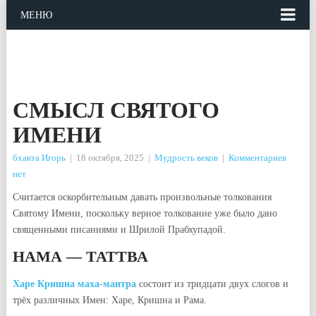
МЕНЮ
СМЫСЛ СВЯТОГО
ИМЕНИ
бхакта Игорь
|
18 октября, 2025
|
Мудрость веков
|
Комментариев
нет
Считается оскорбительным давать произвольные толкования
Святому Имени, поскольку верное толкование уже было дано
священными писаниями и Шрилой Прабхупадой.
НАМА — ТАТТВА
Харе Кришна маха-мантра
состоит из тридцати двух слогов и
трёх различных Имен: Харе, Кришна и Рама.