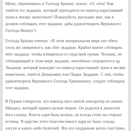
Муни, обратившись к Господу Брахме, сказал: «О, отец! Как
зовётся тот экадаши, который приходится на период нарастающей
луны в месяце июне/июле? Пожалуйста, расскажи мне, как я
должен соблюдать этот экадаши, дабы удовлетворить Верховного
Господа Вишну?»
Господь Брахма отвечал: «В этом материальном мире нет обета
столь же священного, как обет экадаши. Крайне важно соблюдать
обет экадаши, чтобы избавиться от следствий грехов. Человек, не
соблюдающий в этом мире экадаши, неизбежно отправится в ад.
Экадаши, который выпадает на период нарастающей луны в месяце
июне/июле, зовётся Девашаяни или Падма Экадаши. С тем, чтобы
удовлетворить Верховного Господа Хришикешу, следует соблюдать
этот экадаши.
В Пуране говорится, что некогда жил святой император по имени
Мандата, который правил целым миром. Он родился в династии
бога солнца. Власть царя была велика; он всегда стоял на стороне
истины. В царстве этого благочестивого царя не было голода,
засухи и каких-либо болезней. Все его подданные жили счастливо,