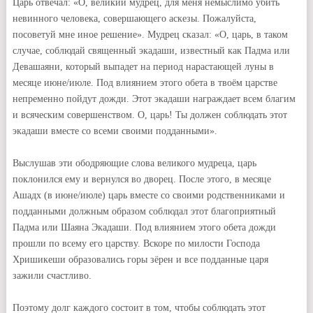
Царь отвечал: «О, великий мудрец, для меня немыслимо убить
невинного человека, совершающего аскезы. Пожалуйста,
посоветуй мне иное решение». Мудрец сказал: «О, царь, в таком
случае, соблюдай священный экадаши, известный как Падма или
Девашаяни, который выпадет на период нарастающей луны в
месяце июне/июле. Под влиянием этого обета в твоём царстве
непременно пойдут дожди. Этот экадаши награждает всем благим
и всяческим совершенством. О, царь! Ты должен соблюдать этот
экадаши вместе со всеми своими подданными».
Выслушав эти ободряющие слова великого мудреца, царь
поклонился ему и вернулся во дворец. После этого, в месяце
Ашадх (в июне/июле) царь вместе со своими родственниками и
подданными должным образом соблюдал этот благоприятный
Падма или Шаяна Экадаши. Под влиянием этого обета дожди
прошли по всему его царству. Вскоре по милости Господа
Хришикеши образовались горы зёрен и все подданные царя
зажили счастливо.
Поэтому долг каждого состоит в том, чтобы соблюдать этот