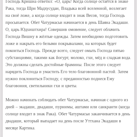
Господь Кришна ответил: «О, царь! Когда солнце остаётся в знаке
Рака, тогда Шри Мадхусудан, Владыка всей вселенной, возлегает
на своё ложе, а когда солнце входит в знак Весов, тогда Господь
просыпается. Обет Чатурмасьи начинается в день Шаяна Экадаши.
О, царь Юдхиштхира! Совершив омовение, следует облачить
Господа Вишну в жёлтые одежды. Затем необходимо подготовить
ложе и накрыть его белыми покрывалами, на которых будет
покоиться Господь. Прежде всего, следует омыть Господа пятью
субстанциями, такими как йогурт, молоко, гхи, мёд и сладкая вода.
Это должны сделать достойные брамины. После этого следует
нарядить Господа и умастить Его тело благовонной пастой. Затем
нужно поклониться Господу, с преданностью поднеся Ему
благовония, светильники гхи и цветы.
Можно начинать соблюдать обет Чатурмасьи, начиная с одного из
дней – экадаши, двадаши, пурнимы, аштами или санкранти (когда
солнце входит в знак Рака). Обет Чатурмасьи заканчивается в день
двадаши, который выпадает на день после Уттхана Экадаши в
месяце Картика.