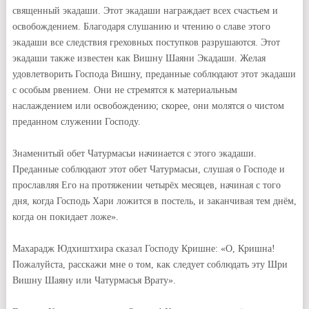
священный экадаши. Этот экадаши награждает всех счастьем и
освобождением. Благодаря слушанию и чтению о славе этого
экадаши все следствия греховных поступков разрушаются. Этот
экадаши также известен как Вишну Шаяни Экадаши. Желая
удовлетворить Господа Вишну, преданные соблюдают этот экадаши
с особым рвением. Они не стремятся к материальным
наслаждением или освобождению; скорее, они молятся о чистом
преданном служении Господу.
Знаменитый обет Чатурмасьи начинается с этого экадаши.
Преданные соблюдают этот обет Чатурмасьи, слушая о Господе и
прославляя Его на протяжении четырёх месяцев, начиная с того
дня, когда Господь Хари ложится в постель, и заканчивая тем днём,
когда он покидает ложе».
Махарадж Юдхиштхира сказал Господу Кришне: «О, Кришна!
Пожалуйста, расскажи мне о том, как следует соблюдать эту Шри
Вишну Шаяну или Чатурмасья Врату».