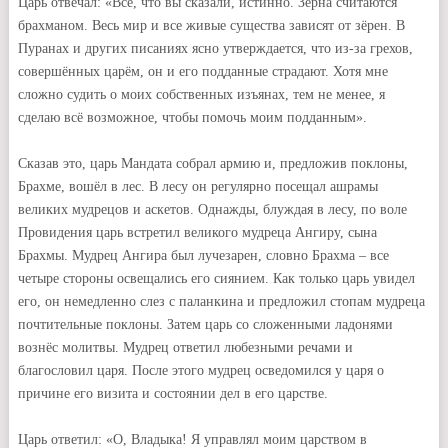
Царь отвечал: «Всё, что вы сказали, истинно. Зёрна считаются
брахманом. Весь мир и все живые существа зависят от зёрен. В
Пуранах и других писаниях ясно утверждается, что из-за грехов,
совершённых царём, он и его подданные страдают. Хотя мне
сложно судить о моих собственных изъянах, тем не менее, я
сделаю всё возможное, чтобы помочь моим подданным».
Сказав это, царь Мандата собрал армию и, предложив поклоны,
Брахме, вошёл в лес. В лесу он регулярно посещал ашрамы
великих мудрецов и аскетов. Однажды, блуждая в лесу, по воле
Провидения царь встретил великого мудреца Ангиру, сына
Брахмы. Мудрец Ангира был лучезарен, словно Брахма – все
четыре стороны освещались его сиянием. Как только царь увидел
его, он немедленно слез с паланкина и предложил стопам мудреца
почтительные поклоны. Затем царь со сложенными ладонями
вознёс молитвы. Мудрец ответил любезными речами и
благословил царя. После этого мудрец осведомился у царя о
причине его визита и состоянии дел в его царстве.
Царь ответил: «О, Владыка! Я управлял моим царством в