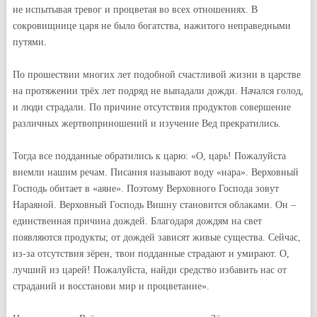
не испытывая тревог и процветая во всех отношениях. В
сокровищнице царя не было богатства, нажитого неправедными
путями.
По прошествии многих лет подобной счастливой жизни в царстве
на протяжении трёх лет подряд не выпадали дожди. Начался голод,
и люди страдали. По причине отсутствия продуктов совершение
различных жертвоприношений и изучение Вед прекратились.
Тогда все подданные обратились к царю: «О, царь! Пожалуйста
внемли нашим речам. Писания называют воду «нара». Верховный
Господь обитает в «аяне». Поэтому Верховного Господа зовут
Нараяной. Верховный Господь Вишну становится облаками. Он –
единственная причина дождей. Благодаря дождям на свет
появляются продукты; от дождей зависят живые существа. Сейчас,
из-за отсутствия зёрен, твои подданные страдают и умирают. О,
лучший из царей! Пожалуйста, найди средство избавить нас от
страданий и восстанови мир и процветание».