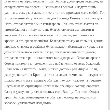
В течение четырёх месяцев, пока Господь Джанардан отдыхает, не
следует спать на постели и заниматься сексом. Следует лишь
ужинать, есть раз в день или есть то, что приходит само собой. Тот,
кто в течение Чатурмасьи поёт для Господа Вишну и танцует для
Него, отправляется в мир гандхарвов. Тот, кто отказывается от
употребления в пищу патоки, благословляется сыновьями и
внуками. Если человек оказывается от масла, он становится
красив, а его враги погибают. Благодаря отказу от горьких, едких,
кислых, сладких и солёных блюд можно избавиться от уродства и
дурного телесного запаха. Люди, отказывающиеся от цветов,
отправляются в рай и становятся видьядхарами. Отказ от орехов
бетеля приводит к немедленному избавлению от всех болезней.
Если есть из пустого цветка, можно достичь рая Индры. Если,
ради удовольствия Кришны, отказываться от молока и йогурта, то
можно вернуться в высшую обитель, Голоку. Человек, в течение
Чаурмасьи не стригущий ногти и не бреющий голову, обретает
благую удачу коснуться лотосных стоп Вишну. Тот, кто обходит
храм Господа, возвращается в обитель Господа на воздушном
корабле, увлекаемом лебедями».