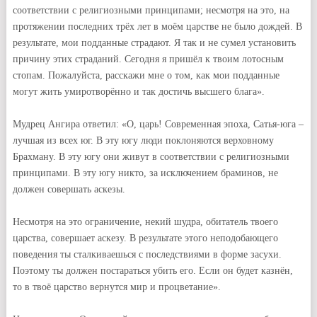
соответствии с религиозными принципами; несмотря на это, на
протяжении последних трёх лет в моём царстве не было дождей. В
результате, мои подданные страдают. Я так и не сумел установить
причину этих страданий. Сегодня я пришёл к твоим лотосным
стопам. Пожалуйста, расскажи мне о том, как мои подданные
могут жить умиротворённо и так достичь высшего блага».
Мудрец Ангира ответил: «О, царь! Современная эпоха, Сатья-юга –
лучшая из всех юг. В эту югу люди поклоняются верховному
Брахману. В эту югу они живут в соответствии с религиозными
принципами. В эту югу никто, за исключением браминов, не
должен совершать аскезы.
Несмотря на это ограничение, некий шудра, обитатель твоего
царства, совершает аскезу. В результате этого неподобающего
поведения ты сталкиваешься с последствиями в форме засухи.
Поэтому ты должен постараться убить его. Если он будет казнён,
то в твоё царство вернутся мир и процветание».