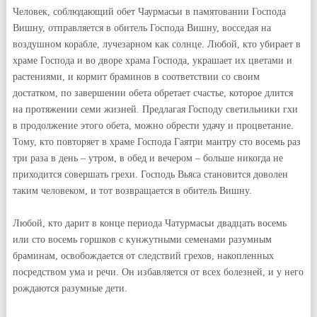
Человек, соблюдающий обет Чаурмасьи в памятовании Господа
Вишну, отправляется в обитель Господа Вишну, восседая на
воздушном корабле, лучезарном как солнце. Любой, кто убирает в
храме Господа и во дворе храма Господа, украшает их цветами и
растениями, и кормит браминов в соответствии со своим
достатком, по завершении обета обретает счастье, которое длится
на протяжении семи жизней. Предлагая Господу светильники гхи
в продолжение этого обета, можно обрести удачу и процветание.
Тому, кто повторяет в храме Господа Гаятри мантру сто восемь раз
три раза в день – утром, в обед и вечером – больше никогда не
приходится совершать грехи. Господь Вьяса становится доволен
таким человеком, и тот возвращается в обитель Вишну.
Любой, кто дарит в конце периода Чатурмасьи двадцать восемь
или сто восемь горшков с кунжутными семенами разумным
браминам, освобождается от следствий грехов, накопленных
посредством ума и речи. Он избавляется от всех болезней, и у него
рождаются разумные дети.