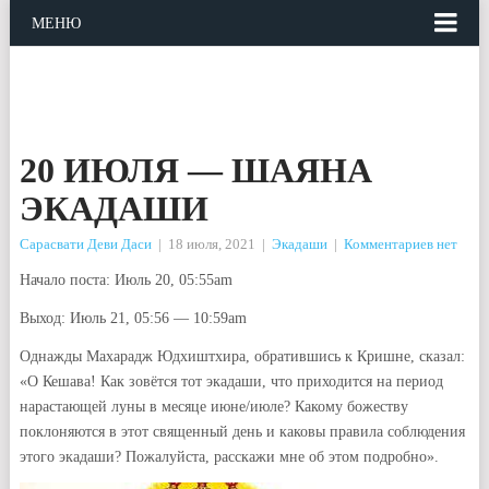
МЕНЮ
20 ИЮЛЯ — ШАЯНА
ЭКАДАШИ
Сарасвати Деви Даси
|
18 июля, 2021
|
Экадаши
|
Комментариев нет
Начало поста: Июль 20, 05:55am
Выход: Июль 21, 05:56 — 10:59am
Однажды Махарадж Юдхиштхира, обратившись к Кришне, сказал:
«О Кешава! Как зовётся тот экадаши, что приходится на период
нарастающей луны в месяце июне/июле? Какому божеству
поклоняются в этот священный день и каковы правила соблюдения
этого экадаши? Пожалуйста, расскажи мне об этом подробно».