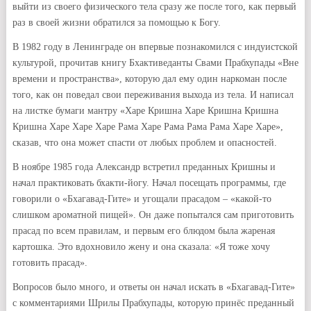
выйти из своего физического тела сразу же после того, как первый
раз в своей жизни обратился за помощью к Богу.
В 1982 году в Ленинграде он впервые познакомился с индуистской
культурой, прочитав книгу Бхактиведанты Свами Прабхупады «Вне
времени и пространства», которую дал ему один наркоман после
того, как он поведал свои переживания выхода из тела. И написал
на листке бумаги мантру «Харе Кришна Харе Кришна Кришна
Кришна Харе Харе Харе Рама Харе Рама Рама Рама Харе Харе»,
сказав, что она может спасти от любых проблем и опасностей.
В ноябре 1985 года Александр встретил преданных Кришны и
начал практиковать бхакти-йогу. Начал посещать программы, где
говорили о «Бхагавад-Гите» и угощали прасадом – «какой-то
слишком ароматной пищей». Он даже попытался сам приготовить
прасад по всем правилам, и первым его блюдом была жареная
картошка. Это вдохновило жену и она сказала: «Я тоже хочу
готовить прасад».
Вопросов было много, и ответы он начал искать в «Бхагавад-Гите»
с комментариями Шрилы Прабхупады, которую принёс преданный