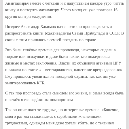
Анантаачарья вместе с чётками и с напутствием каждое утро читать
книгу и повторять махамантру. Через месяц он уже повторял 16
кругов мантры ежедневно.
Позднее Александр Хакимов начал активно проповедовать и
распространять книги Бхактиведанты Свами Прабхупады в СССР. В
связи с этим пришлось с семьей поездить по стране.
Это были тяжёлые времена для проповеди, некоторые сидели в
тюрьме или психушке, и даже были такие, кто пожертвовал
жизнью в местах заключения. Власти их объявляли агентами ЦРУ
и сажали по статье «…вегетарианство, нанесение вреда здоровью».
Ему пришлось уволиться из пожарной охраны, так как им уже
заинтересовались КГБ.
С тех пор проповедь стала смыслом его жизни, и семья всегда была
и остаётся его надёжным помощником.
Так он описывает те трудные, но интересные времена: «Конечно,
много раз мы сталкивались с серьёзными жизненными
трудностями, однажды меня даже хотели убить, но с течением