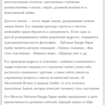
многочисленных полотнах, наполненных глубокими
размышлениями о жизни, смерти, духовной реальности и
божественной любви.
Дело его жизни — нести людям знание, раскрывающее вечные
законы бытия. Его лекциям присущи строгость и чистота,
необычайно яркая образность и доходчивость. В них одна за
другой разворачиваются тайны ведической мудрости, открывается
трансцендентная высота философии… Чайтанья Чандра Чаран
прабху является автором семинаров: «Уровни сознания», «Как
стать счастливым», «Формула мира», «Природа ума» и др.
Его природная мудрость в сочетании с любовью и вниманием к
людям помогают каждому его слушателю глубже узнать себя,
достигнуть понимания с другими, а также найти ответы на
сокровенные вопросы о смысле человеческой жизни, об
Абсолютной Истине и природе Любви, то есть получить
практичные Знания, которые помогают человеку стать счастливым.
Его Милость Чайтанья Чандра Чаран прабху принадлежит к цепи
преемственности духовных учителей, берущей начало от Шри