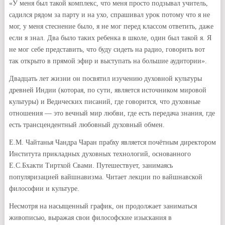
«У меня был такой комплекс, что меня просто подзывал учитель,
садился рядом за парту и на ухо, спрашивал урок потому что я не
мог, у меня стеснение было, я не мог перед классом ответить, даже
если я знал. Два было таких ребенка в школе, один был такой я. Я
не мог себе представить, что буду сидеть на радио, говорить вот
так открыто в прямой эфир и выступать на большие аудитории».
Двадцать лет жизни он посвятил изучению духовной культуры
древней Индии (которая, по сути, является источником мировой
культуры) и Ведических писаний, где говорится, что духовные
отношения — это вечный мир любви, где есть передача знания, где
есть трансцендентный любовный духовный обмен.
Е.М. Чайтанья Чандра Чаран прабху является почётным директором
Института прикладных духовных технологий, основанного
Е.С.Бхакти Тиртхой Свами. Путешествует, занимаясь
популяризацией вайшнавизма. Читает лекции по вайшнавской
философии и культуре.
Несмотря на насыщенный график, он продолжает заниматься
живописью, выражая свои философские изыскания в