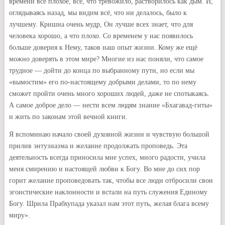
времени всё плохое, всё, что тревожило, растворилось как дым. И,
оглядываясь назад, мы видим всё, что ни делалось, было к
лучшему. Кришна очень мудр, Он лучше всех знает, что для
человека хорошо, а что плохо. Со временем у нас появилось
больше доверия к Нему, таков наш опыт жизни. Кому же ещё
можно доверять в этом мире? Многие из нас поняли, что самое
трудное — дойти до конца по выбранному пути, но если мы
«вымостим» его по-настоящему добрыми делами, то по нему
сможет пройти очень много хороших людей, даже не спотыкаясь.
А самое доброе дело — нести всем людям знание «Бхагавад-гиты»
и жить по законам этой вечной книги.
Я вспоминаю начало своей духовной жизни и чувствую большой
прилив энтузиазма и желание продолжать проповедь. Эта
деятельность всегда приносила мне успех, много радости, учила
меня смирению и настоящей любви к Богу. Во мне до сих пор
горит желание проповедовать так, чтобы все люди отбросили свои
эгоистические наклонности и встали на путь служения Единому
Богу. Шрила Прабхупада указал нам этот путь, желая блага всему
миру».